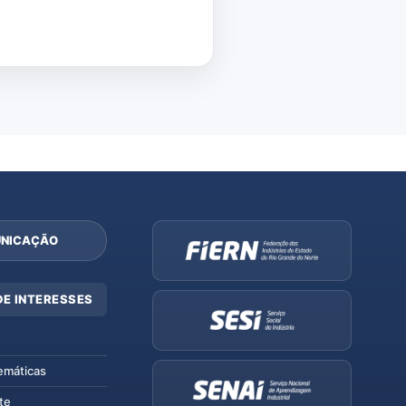
NICAÇÃO
DE INTERESSES
emáticas
te