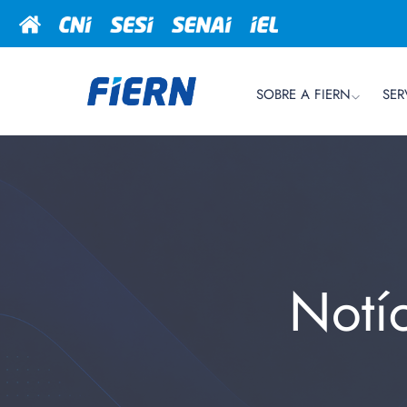
SOBRE A FIERN
SER
Notí