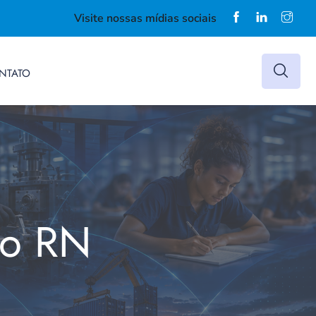
Visite nossas mídias sociais
NTATO
do RN