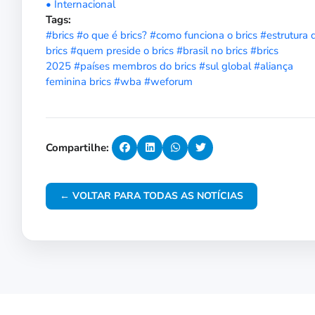
• Internacional
Tags:
#brics
#o que é brics?
#como funciona o brics
#estrutura 
brics
#quem preside o brics
#brasil no brics
#brics
2025
#países membros do brics
#sul global
#aliança
feminina brics
#wba
#weforum
Compartilhe:
← VOLTAR PARA TODAS AS NOTÍCIAS