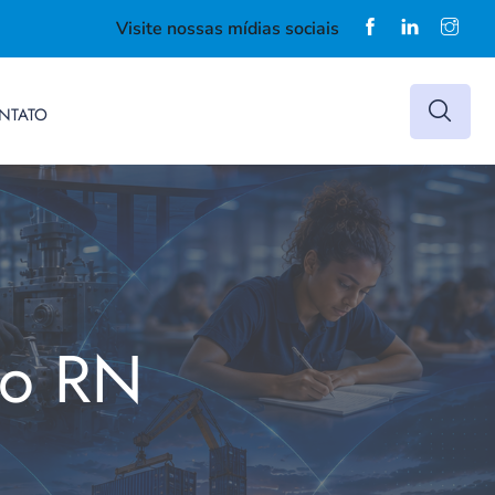
Visite nossas mídias sociais
NTATO
do RN