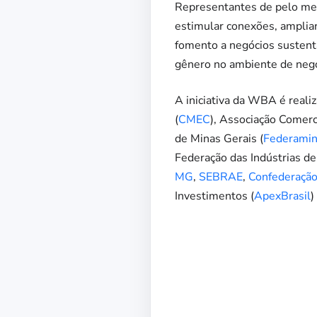
Representantes de pelo men
estimular conexões, ampliar
fomento a negócios sustentá
gênero no ambiente de negó
A iniciativa da WBA é real
(
CMEC
), Associação Comerc
de Minas Gerais (
Federami
Federação das Indústrias de
MG
,
SEBRAE
,
Confederação 
Investimentos (
ApexBrasil
)