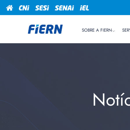
SOBRE A FIERN
SER
Notí