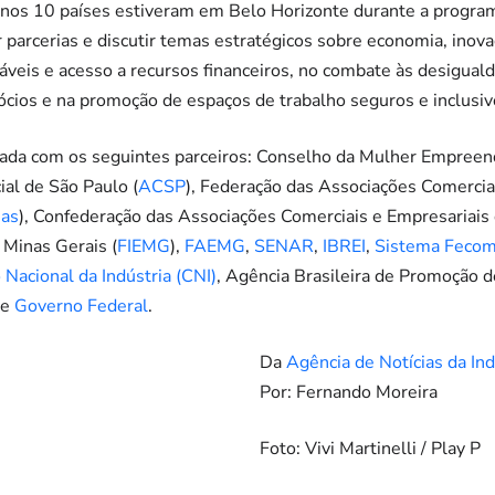
os 10 países estiveram em Belo Horizonte durante a program
 parcerias e discutir temas estratégicos sobre economia, inova
veis e acesso a recursos financeiros, no combate às desiguald
cios e na promoção de espaços de trabalho seguros e inclusiv
izada com os seguintes parceiros: Conselho da Mulher Empreen
ial de São Paulo (
ACSP
), Federação das Associações Comercia
nas
), Confederação das Associações Comerciais e Empresariais d
 Minas Gerais (
FIEMG
),
FAEMG
,
SENAR
,
IBREI
,
Sistema Fecom
Nacional da Indústria (CNI)
, Agência Brasileira de Promoção 
 e
Governo Federal
.
Da
Agência de Notícias da Ind
Por: Fernando Moreira
Foto: Vivi Martinelli / Play P