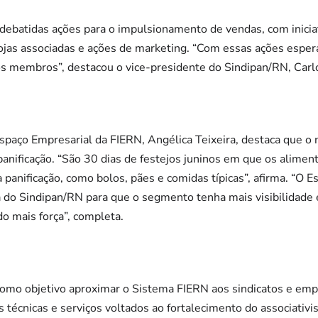
ebatidas ações para o impulsionamento de vendas, com inicia
lojas associadas e ações de marketing. “Com essas ações espe
os membros”, destacou o vice-presidente do Sindipan/RN, Carl
spaço Empresarial da FIERN, Angélica Teixeira, destaca que o
panificação. “São 30 dias de festejos juninos em que os alimen
 panificação, como bolos, pães e comidas típicas”, afirma. “O 
a do Sindipan/RN para que o segmento tenha mais visibilidade 
 mais força”, completa.
omo objetivo aproximar o Sistema FIERN aos sindicatos e empr
as técnicas e serviços voltados ao fortalecimento do associati