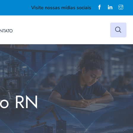
Visite nossas mídias sociais
NTATO
do RN