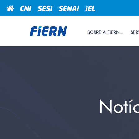
SOBRE A FIERN
SER
Notí